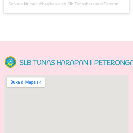
Sebuah kiriman dibagikan oleh Slb TunasharapaniiPeterongan (@slbtunasharapaniipeterongan)
SLB TUNAS HARAPAN II PETERONG